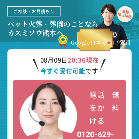
ご相談・お見積もり
ペット火葬・葬儀のことなら
カスミソウ熊本へ
Google口コミ
★4.9
獲得
08月09日
20:36現在
今すぐ受付可能
です
電話
無
をか
料
ける
0120-629-