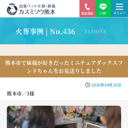
LINE
電話相談
火葬事例 | No.436
EXAMPLE
熊本市で妹様が好きだったミニチュアダックスフ
ンドちゃんをお見送りしました
2026年04月20日
熊本市／I様