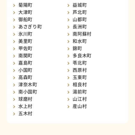
菊陽町
益城町
大津町
芦北町
御船町
山都町
あさぎり町
長洲町
氷川町
南阿蘇村
美里町
和水町
甲佐町
錦町
南関町
多良木町
嘉島町
苓北町
小国町
西原村
高森町
玉東町
津奈木町
相良村
南小国町
湯前町
球磨村
山江村
水上村
産山村
五木村