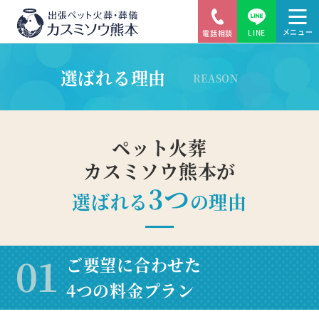
LINE
電話相談
選ばれる理由
REASON
ペット火葬
カスミソウ熊本が
3つ
選ばれる
の理由
ご要望に合わせた
4つの料金プラン