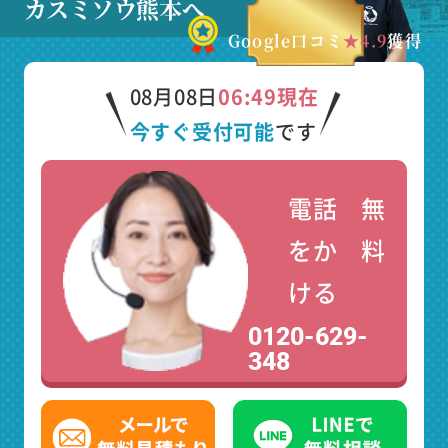
カスミソウ熊本へ
Google口コミ
★4.9
獲得
08月08日
06:49現在
今すぐ受付可能
です
電話
無
をか
料
ける
0120-629-
348