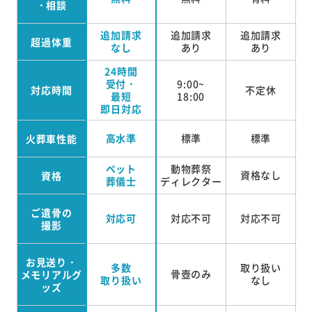
・相談
追加請求
追加請求
追加請求
超過体重
なし
あり
あり
24時間
受付・
9:00~
対応時間
不定休
最短
18:00
即日対応
高水準
標準
標準
火葬車性能
ペット
動物葬祭
資格なし
資格
葬儀士
ディレクター
ご遺骨の
対応可
対応不可
対応不可
撮影
お見送り・
多数
取り扱い
骨壺のみ
メモリアルグ
取り扱い
なし
ッズ