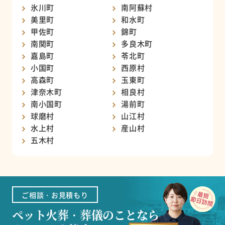
氷川町
南阿蘇村
美里町
和水町
甲佐町
錦町
南関町
多良木町
嘉島町
苓北町
小国町
西原村
高森町
玉東町
津奈木町
相良村
南小国町
湯前町
球磨村
山江村
水上村
産山村
五木村
ご相談・お見積もり
ペット火葬・葬儀のことなら