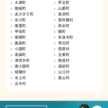
大津町
芦北町
御船町
山都町
あさぎり町
長洲町
氷川町
南阿蘇村
美里町
和水町
甲佐町
錦町
南関町
多良木町
嘉島町
苓北町
小国町
西原村
高森町
玉東町
津奈木町
相良村
南小国町
湯前町
球磨村
山江村
水上村
産山村
五木村