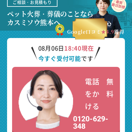
ご相談・お見積もり
ペット火葬・葬儀のことなら
カスミソウ熊本へ
Google口コミ
★4.9
獲得
08月06日
18:40現在
今すぐ受付可能
です
電話
無
をか
料
ける
0120-629-
348